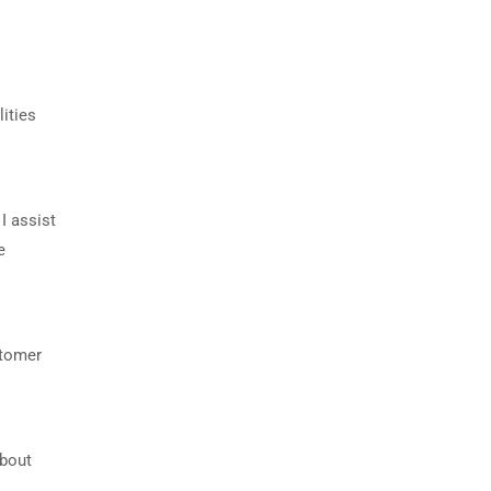
ities
I assist
e
stomer
about