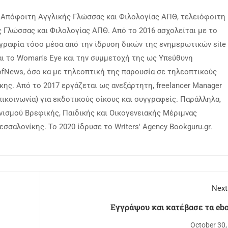
ι Απόφοιτη Αγγλικής Γλώσσας και Φιλολογίας ΑΠΘ, τελειόφοιτη
 Γλώσσας και Φιλολογίας ΑΠΘ. Από το 2016 ασχολείται με το
ογραφία τόσο μέσα από την ίδρυση δικών της ενημερωτικών site
ι το Woman's Eye και την συμμετοχή της ως Υπεύθυνη
fNews, όσο κα με τηλεοπτική της παρουσία σε τηλεοπτικούς
ης. Από το 2017 εργάζεται ως ανεξάρτητη, freelancer Manager
πικοινωνία) για εκδοτικούς οίκους και συγγραφείς. Παράλληλα,
νισμού Βρεφικής, Παιδικής και Οικογενειακής Μέριμνας
σαλονίκης. Το 2020 ίδρυσε το Writers' Αgency Bookguru.gr.
Next
Εγγράψου και κατέβασε τα ebo
October 30,