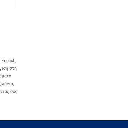
 English,
γιση στη
θέματα
ιλόγιο,
ντας σας