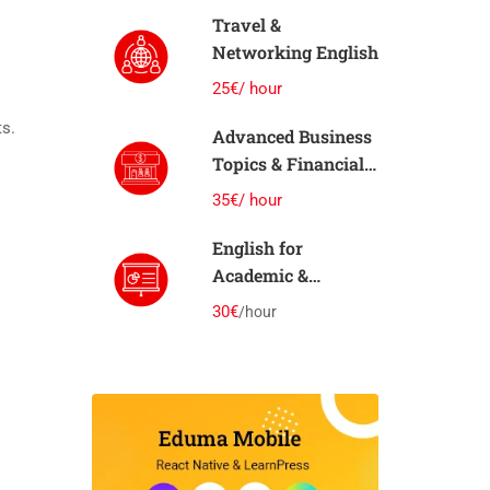
Travel &
Networking English
25€/ hour
ts.
Advanced Business
Topics & Financial
Communication
35€/ hour
English for
Academic &
Professional
30€
/hour
Writing