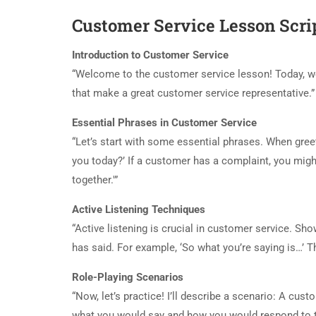
Customer Service Lesson Scri
Introduction to Customer Service
“Welcome to the customer service lesson! Today, we’
that make a great customer service representative.”
Essential Phrases in Customer Service
“Let’s start with some essential phrases. When greet
you today?’ If a customer has a complaint, you might
together.'”
Active Listening Techniques
“Active listening is crucial in customer service. S
has said. For example, ‘So what you’re saying is…’ T
Role-Playing Scenarios
“Now, let’s practice! I’ll describe a scenario: A cu
what you would say and how you would respond to t