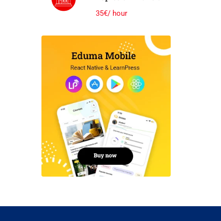
Communication
35€/ hour