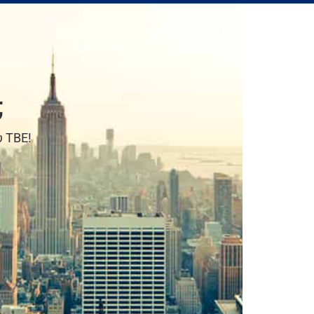
;
υ TBE!